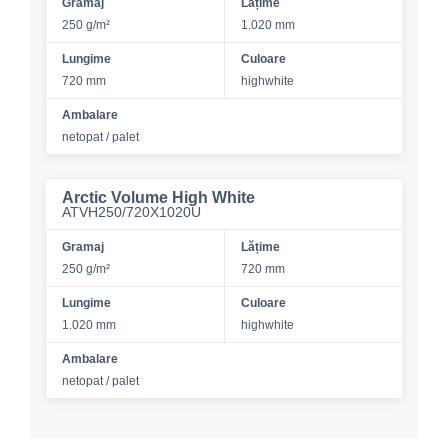
Gramaj
Lățime
250 g/m²
1.020 mm
Lungime
Culoare
720 mm
highwhite
Ambalare
netopat / palet
Arctic Volume High White
ATVH250/720X1020U
Gramaj
Lățime
250 g/m²
720 mm
Lungime
Culoare
1.020 mm
highwhite
Ambalare
netopat / palet