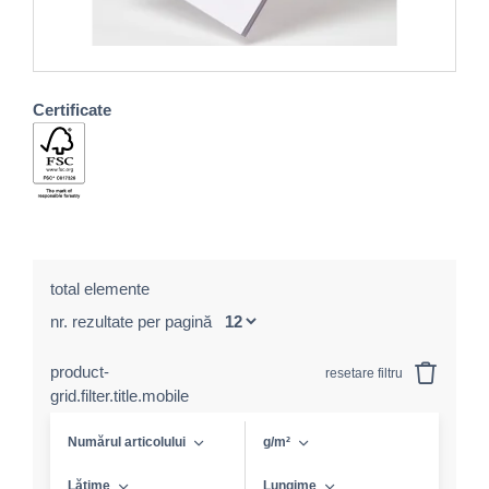
Certificate
total elemente
nr. rezultate per pagină
product-
resetare filtru
grid.filter.title.mobile
Numărul articolului
g/m²
Lățime
Lungime