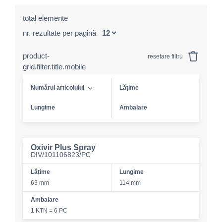
total elemente
nr. rezultate per pagină
product-
resetare filtru
grid.filter.title.mobile
Numărul articolului
Lățime
Lungime
Ambalare
Oxivir Plus Spray
DIV/101106823/PC
Lățime
Lungime
63 mm
114 mm
Ambalare
1 KTN = 6 PC