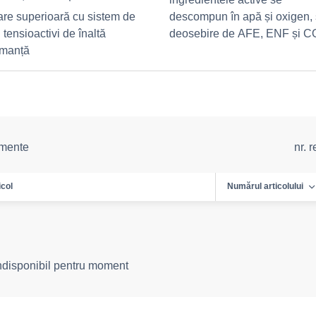
are superioară cu sistem de
descompun în apă și oxigen,
 tensioactivi de înaltă
deosebire de AFE, ENF și 
rmanță
emente
nr. 
icol
Numărul articolului
indisponibil pentru moment