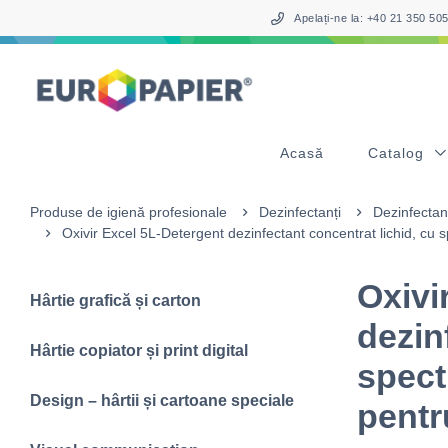
Table Of Content
sr.skip-to.main-content
sr.skip-to.table-of-contents
sr.skip-to.main-navigation
Apelați-ne la: +40 21 350 5
Acasă
Catalog
Produse de igienă profesionale
Dezinfectanți
Dezinfectan
Oxivir Excel 5L-Detergent dezinfectant concentrat lichid, cu s
Oxivi
Hârtie grafică și carton
dezin
Hârtie copiator și print digital
spect
Design – hârtii și cartoane speciale
pentr