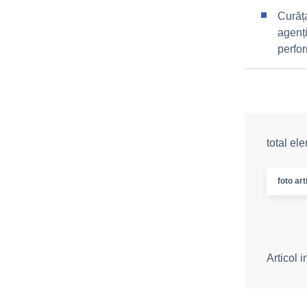
Curăț
agenți
perfo
total el
foto art
Articol 