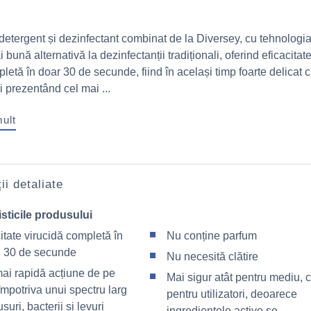
 detergent și dezinfectant combinat de la Diversey, cu tehnologi
 bună alternativă la dezinfectanții tradiționali, oferind eficacitat
letă în doar 30 de secunde, fiind în același timp foarte delicat 
i prezentând cel mai ...
mult
ii detaliate
sticile produsului
itate virucidă completă în
Nu conține parfum
 30 de secunde
Nu necesită clătire
ai rapidă acțiune de pe
Mai sigur atât pentru mediu, c
împotriva unui spectru larg
pentru utilizatori, deoarece
usuri, bacterii și levuri
ingredientele active se