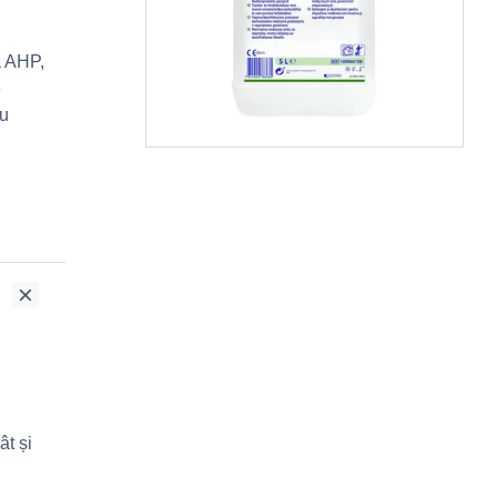
a AHP,
e
cu
ât și