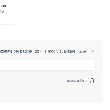
 spre
COV
rezultate per pagină
|
mod vizualizare
resetare filtru