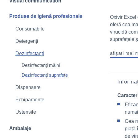
Visual communication
Produse de igienă profesionale
Oxivir Excel
oferă cea mai
Consumabile
virucidă comp
suprafețele ș
Detergenți
afișați mai 
Dezinfectanți
Dezinfectanți măini
Dezinfectanți suprafețe
Informaț
Dispensere
Caracteri
Echipamente
Eficac
Ustensile
numai
Cea m
Ambalaje
piață 
de vir