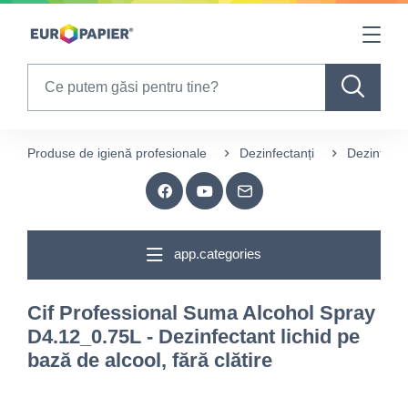
Table Of Content
sr.skip-to.main-content
sr.skip-to.table-of-contents
sr.skip-to.main-navigation
Search
Produse de igienă profesionale
Dezinfectanți
Dezinfecta
app.categories
Cif Professional Suma Alcohol Spray
D4.12_0.75L - Dezinfectant lichid pe
bază de alcool, fără clătire