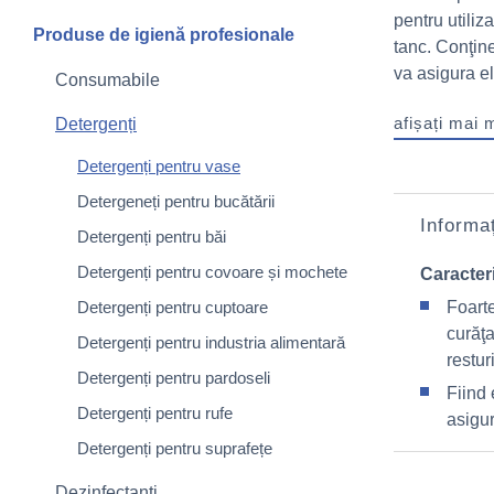
pentru utiliz
Produse de igienă profesionale
tanc. Conţine
va asigura el
Consumabile
afișați mai 
Detergenți
Detergenți pentru vase
Detergeneți pentru bucătării
Informaț
Detergenți pentru băi
Detergenți pentru covoare și mochete
Caracteri
Detergenți pentru cuptoare
Foart
curăţa
Detergenți pentru industria alimentară
restur
Detergenți pentru pardoseli
Fiind 
Detergenți pentru rufe
asigu
Detergenți pentru suprafețe
Dezinfectanți