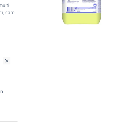
multi-
ci, care
în
e