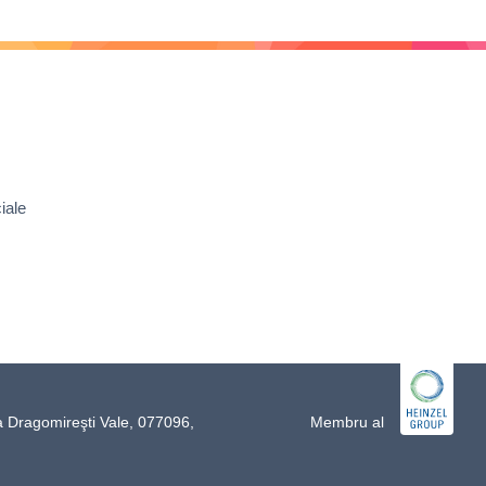
iale
a Dragomireşti Vale, 077096,
Membru al