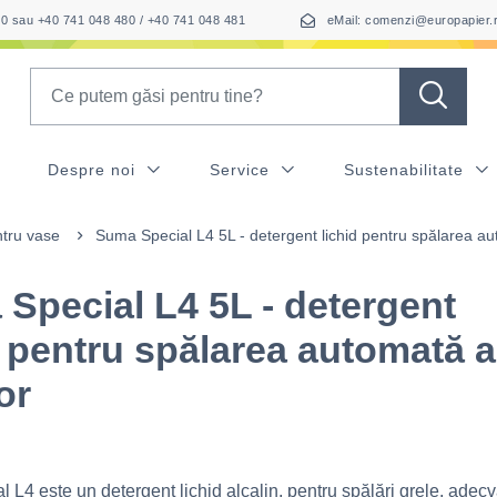
050 sau +40 741 048 480 / +40 741 048 481
eMail: comenzi@europapier.
Search
Despre noi
Service
Sustenabilitate
ntru vase
Suma Special L4 5L - detergent lichid pentru spălarea a
Special L4 5L - detergent
d pentru spălarea automată a
or
L4 este un detergent lichid alcalin, pentru spălări grele, adecv