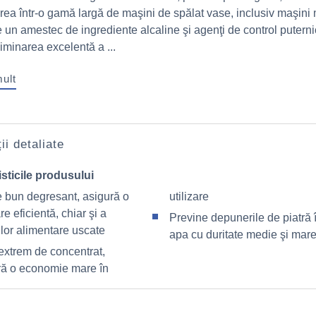
area într-o gamă largă de maşini de spălat vase, inclusiv maşini 
 un amestec de ingrediente alcaline şi agenţi de control puterni
iminarea excelentă a ...
mult
ii detaliate
sticile produsului
e bun degresant, asigură o
utilizare
re eficientă, chiar şi a
Previne depunerile de piatră 
ilor alimentare uscate
apa cu duritate medie şi mar
extrem de concentrat,
ră o economie mare în