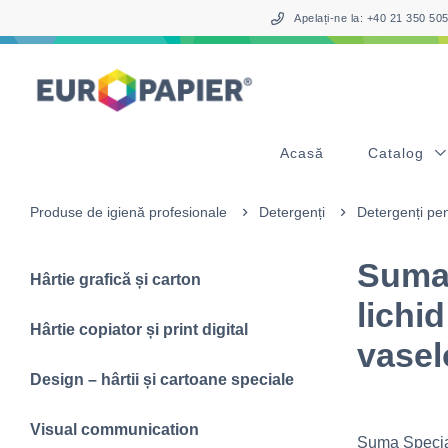
Table Of Content
sr.skip-to.main-content
sr.skip-to.table-of-contents
sr.skip-to.main-navigation
Apelați-ne la: +40 21 350 5
Acasă
Catalog
Produse de igienă profesionale
Detergenți
Detergenți pe
Suma 
Hârtie grafică și carton
lichi
Hârtie copiator și print digital
vasel
Design – hârtii și cartoane speciale
Visual communication
Suma Special 