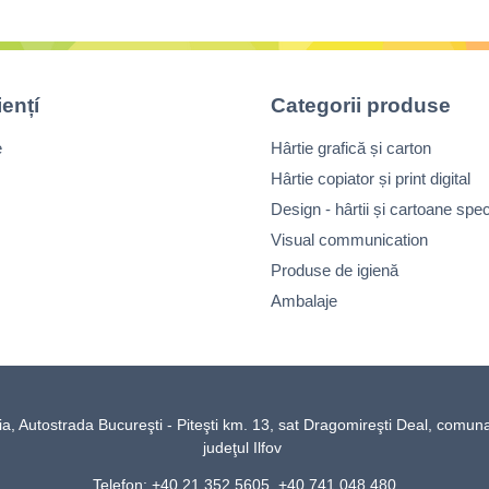
iențí
Categorii produse
e
Hârtie grafică și carton
Hârtie copiator și print digital
Design - hârtii și cartoane spec
Visual communication
Produse de igienă
Ambalaje
Autostrada Bucureşti - Piteşti km. 13, sat Dragomireşti Deal, comun
judeţul Ilfov
Telefon: +40 21 352 5605, +40 741 048 480