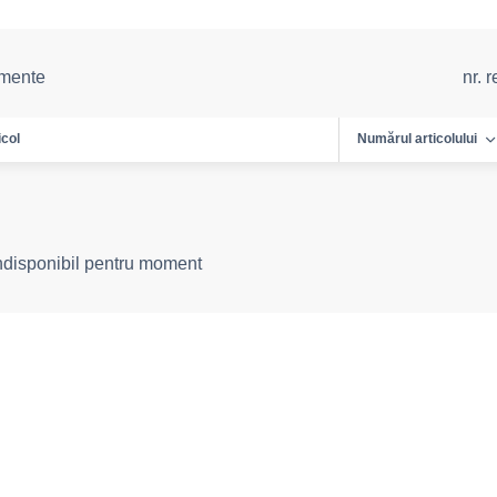
emente
nr. 
icol
Numărul articolului
indisponibil pentru moment