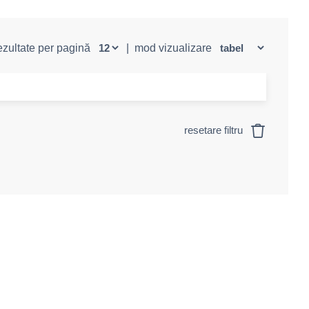
rezultate per pagină
|
mod vizualizare
resetare filtru