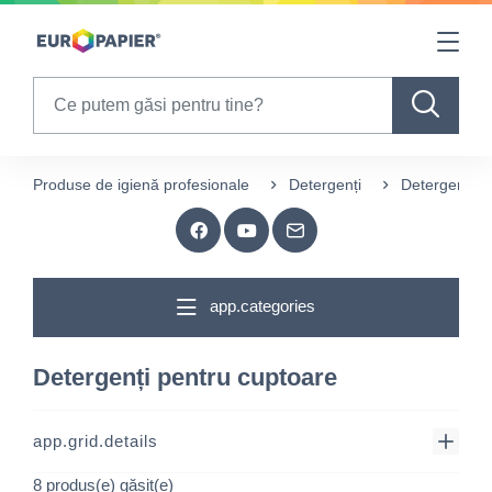
Table Of Content
sr.skip-to.main-content
sr.skip-to.table-of-contents
sr.skip-to.main-navigation
Search
Produse de igienă profesionale
Detergenți
Detergenți p
app.categories
Detergenți pentru cuptoare
app.grid.details
8 produs(e) găsit(e)