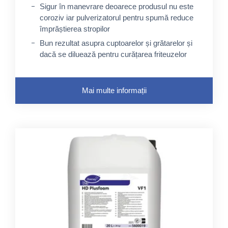
Sigur în manevrare deoarece produsul nu este
coroziv iar pulverizatorul pentru spumă reduce
împrăștierea stropilor
Bun rezultat asupra cuptoarelor și grătarelor și
dacă se diluează pentru curățarea friteuzelor
Acțiune puternică, chiar și asupra suprafețelor
foarte murdare folosite zilnic
Mai multe informații