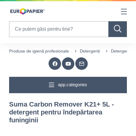
Table Of Content
sr.skip-to.main-content
sr.skip-to.table-of-contents
sr.skip-to.main-navigation
Search
Produse de igienă profesionale
Detergenți
Detergenți p
app.categories
Suma Carbon Remover K21+ 5L -
detergent pentru îndepărtarea
funinginii