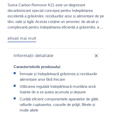
Suma Carbon Remover K21 este un degresant
decarbonizant special conceput pentru îndepărtarea
excelentă a grăsimilor, reziduurilor arse și alimentare de pe
tăvi, oale și tigăi. Acesta conține un amestec de alcali și
complexanți pentru îndepărtarea eficientă a grăsimilor, a ...
afișați mai mult
Informații detaliate
Caracteristicile produsului
Înmoaie și îndepărtează grăsimea și reziduurile
alimentare arse fără frecare
Utilizarea regulată îndepărtează murdăria arsă
înainte de a se putea acumula și depune
Curăță eficient componentele aparatelor de gătit,
rafturile cuptoarelor, coșurile de prăjit, filtrele și
multe altele