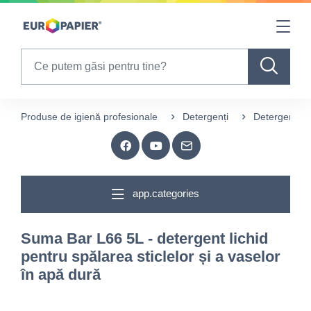
Table Of Content
sr.skip-to.main-content
sr.skip-to.table-of-contents
sr.skip-to.main-navigation
Search
Produse de igienă profesionale
Detergenți
Detergenți p
app.categories
Suma Bar L66 5L - detergent lichid
pentru spălarea sticlelor și a vaselor
în apă dură