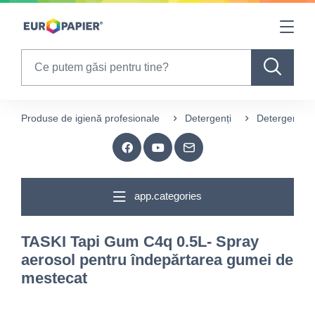
Table Of Content
sr.skip-to.main-content
sr.skip-to.table-of-contents
sr.skip-to.main-navigation
Search
Produse de igienă profesionale
Detergenți
Detergenți p
app.categories
TASKI Tapi Gum C4q 0.5L- Spray
aerosol pentru îndepărtarea gumei de
mestecat