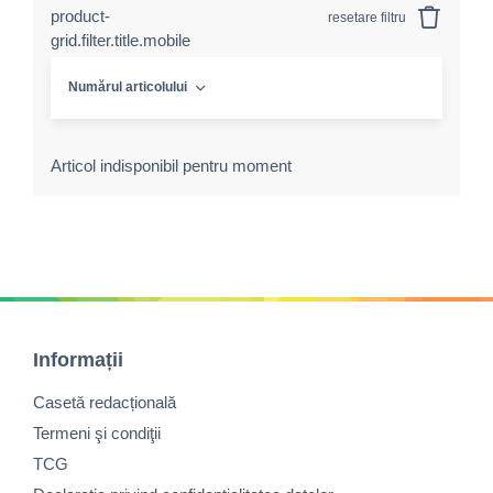
product-
resetare filtru
grid.filter.title.mobile
Numărul articolului
Articol indisponibil pentru moment
Informații
Casetă redacțională
Termeni şi condiţii
TCG