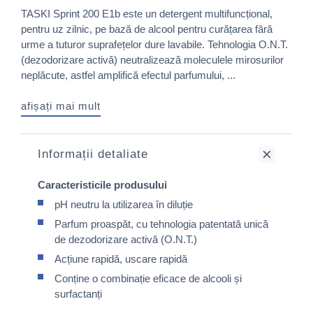
TASKI Sprint 200 E1b este un detergent multifuncțional,
pentru uz zilnic, pe bază de alcool pentru curățarea fără
urme a tuturor suprafețelor dure lavabile. Tehnologia O.N.T.
(dezodorizare activă) neutralizează moleculele mirosurilor
neplăcute, astfel amplifică efectul parfumului, ...
afișați mai mult
Informații detaliate
Caracteristicile produsului
pH neutru la utilizarea în diluție
Parfum proaspăt, cu tehnologia patentată unică
de dezodorizare activă (O.N.T.)
Acțiune rapidă, uscare rapidă
Conține o combinație eficace de alcooli și
surfactanți