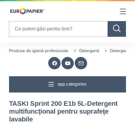
Table Of Content
sr.skip-to.main-content
sr.skip-to.table-of-contents
sr.skip-to.main-navigation
Search
Produse de igienă profesionale
Detergenți
Detergenți p
app.categories
TASKI Sprint 200 E1b 5L-Detergent
multifuncţional pentru suprafeţe
lavabile