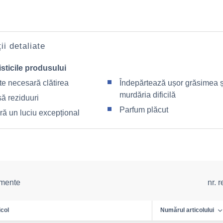
ii detaliate
sticile produsului
te necesară clătirea
Îndepărtează ușor grăsimea ș
murdăria dificilă
ă reziduuri
Parfum plăcut
ră un luciu excepțional
emente
nr. 
icol
Numărul articolului