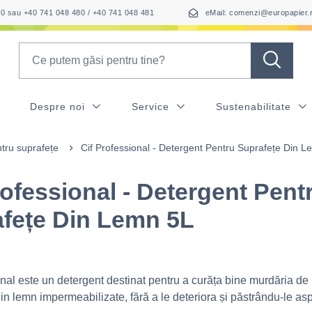
050 sau +40 741 048 480 / +40 741 048 481
eMail: comenzi@europapier.
Search
Despre noi
Service
Sustenabilitate
tru suprafețe
Cif Professional - Detergent Pentru Suprafețe Din 
rofessional - Detergent Pent
fețe Din Lemn 5L
onal este un detergent destinat pentru a curăța bine murdăria de
in lemn impermeabilizate, fără a le deteriora și păstrându-le as