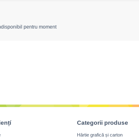
indisponibil pentru moment
iențí
Categorii produse
e
Hârtie grafică și carton