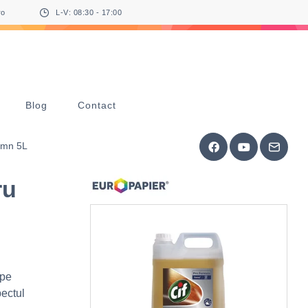
ro
L-V: 08:30 - 17:00
Blog
Contact
Lemn 5L
ru
 pe
pectul