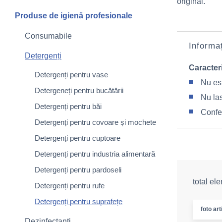
original.
Produse de igienă profesionale
Consumabile
Informaț
Detergenți
Caracteri
Detergenți pentru vase
Nu es
Detergeneți pentru bucătării
Nu las
Detergenți pentru băi
Confe
Detergenți pentru covoare și mochete
Detergenți pentru cuptoare
Detergenți pentru industria alimentară
Detergenți pentru pardoseli
total el
Detergenți pentru rufe
Detergenți pentru suprafețe
foto art
Dezinfectanți