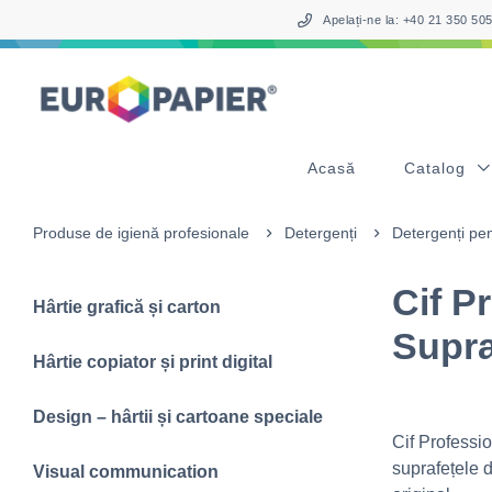
Table Of Content
sr.skip-to.main-content
sr.skip-to.table-of-contents
sr.skip-to.main-navigation
Apelați-ne la: +40 21 350 5
Acasă
Catalog
Produse de igienă profesionale
Detergenți
Detergenți pen
Cif P
Hârtie grafică și carton
Supra
Hârtie copiator și print digital
Design – hârtii și cartoane speciale
Cif Professi
suprafețele d
Visual communication