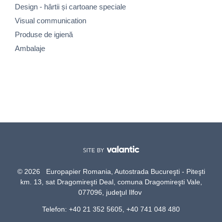
Design - hârtii și cartoane speciale
Visual communication
Produse de igienă
Ambalaje
© 2026 Europapier Romania, Autostrada Bucureşti - Piteşti
km. 13, sat Dragomireşti Deal, comuna Dragomireşti Vale,
077096, judeţul Ilfov
Telefon: +40 21 352 5605, +40 741 048 480