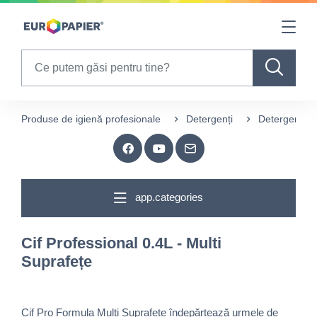
Table Of Content
sr.skip-to.main-content
sr.skip-to.table-of-contents
sr.skip-to.main-navigation
Search
Produse de igienă profesionale
Detergenți
Detergenți p
app.categories
Cif Professional 0.4L - Multi
Suprafețe
Cif Pro Formula Multi Suprafețe îndepărtează urmele de