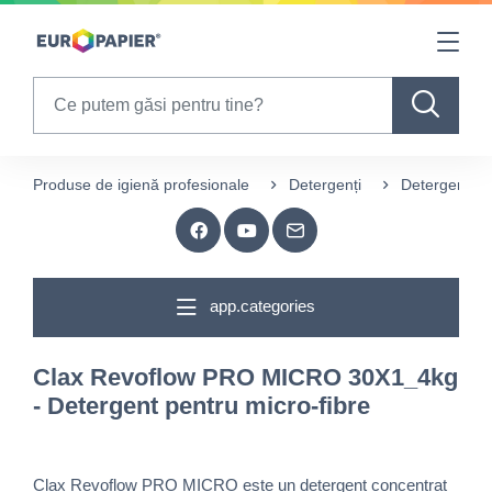
Table Of Content
sr.skip-to.main-content
sr.skip-to.table-of-contents
sr.skip-to.main-navigation
Search
Produse de igienă profesionale
Detergenți
Detergenți pe
app.categories
Clax Revoflow PRO MICRO 30X1_4kg
- Detergent pentru micro-fibre
Clax Revoflow PRO MICRO este un detergent concentrat