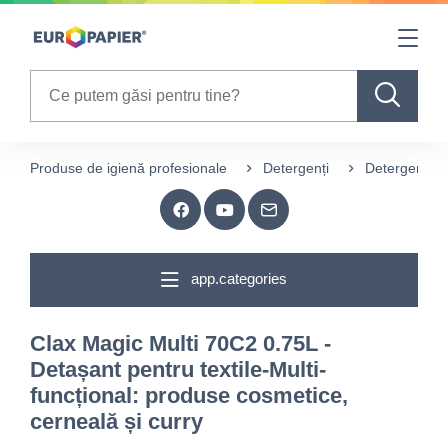
Table Of Content
sr.skip-to.main-content
sr.skip-to.table-of-contents
sr.skip-to.main-navigation
Search
Produse de igienă profesionale
Detergenți
Detergenți pe
app.categories
Clax Magic Multi 70C2 0.75L -
Detașant pentru textile-Multi-
funcțional: produse cosmetice,
cerneală și curry