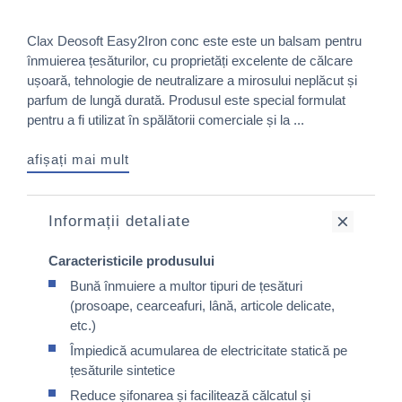
Clax Deosoft Easy2Iron conc este este un balsam pentru
înmuierea țesăturilor, cu proprietăți excelente de călcare
ușoară, tehnologie de neutralizare a mirosului neplăcut și
parfum de lungă durată. Produsul este special formulat
pentru a fi utilizat în spălătorii comerciale și la ...
afișați mai mult
Informații detaliate
Caracteristicile produsului
Bună înmuiere a multor tipuri de țesături
(prosoape, cearceafuri, lână, articole delicate,
etc.)
Împiedică acumularea de electricitate statică pe
țesăturile sintetice
Reduce șifonarea și facilitează călcatul și