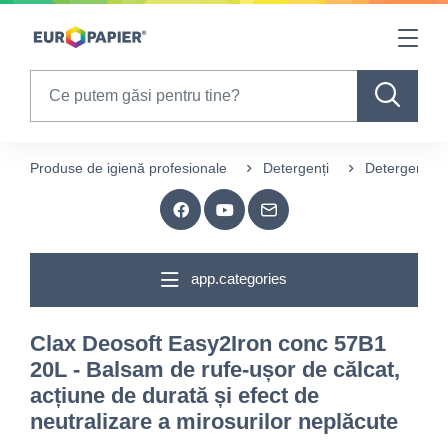
Table Of Content
sr.skip-to.main-content
sr.skip-to.table-of-contents
sr.skip-to.main-navigation
Search
Produse de igienă profesionale
Detergenți
Detergenți pe
app.categories
Clax Deosoft Easy2Iron conc 57B1
20L - Balsam de rufe-ușor de călcat,
acțiune de durată și efect de
neutralizare a mirosurilor neplăcute