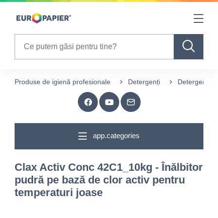
Table Of Content
sr.skip-to.main-content
sr.skip-to.table-of-contents
sr.skip-to.main-navigation
Search
Produse de igienă profesionale
Detergenți
Detergenți pe
app.categories
Clax Activ Conc 42C1_10kg - Înălbitor
pudră pe bază de clor activ pentru
temperaturi joase