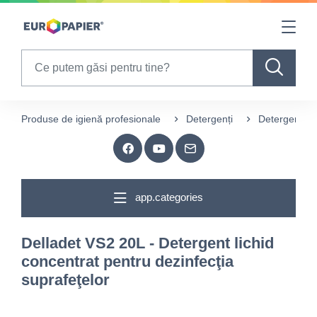
Table Of Content
sr.skip-to.main-content
sr.skip-to.table-of-contents
sr.skip-to.main-navigation
Search
Produse de igienă profesionale
Detergenți
Detergenți pe
app.categories
Delladet VS2 20L - Detergent lichid
concentrat pentru dezinfecţia
suprafeţelor