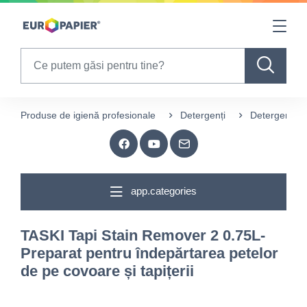
Table Of Content
sr.skip-to.main-content
sr.skip-to.table-of-contents
sr.skip-to.main-navigation
Search
Produse de igienă profesionale
Detergenți
Detergenți p
app.categories
TASKI Tapi Stain Remover 2 0.75L-
Preparat pentru îndepărtarea petelor
de pe covoare și tapițerii