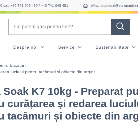
050 sau +40 741 048 480 / +40 741 048 481
eMail: comenzi@europapier.
Search
Despre noi
Service
Sustenabilitate
ntru bucătării
ea luciului pentru tacâmuri și obiecte din argint
Soak K7 10kg - Preparat p
u curățarea şi redarea luciul
u tacâmuri și obiecte din arg