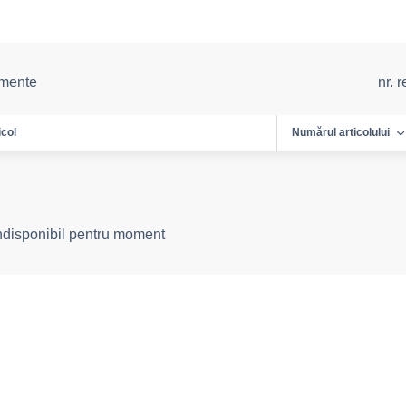
emente
nr. 
icol
Numărul articolului
indisponibil pentru moment