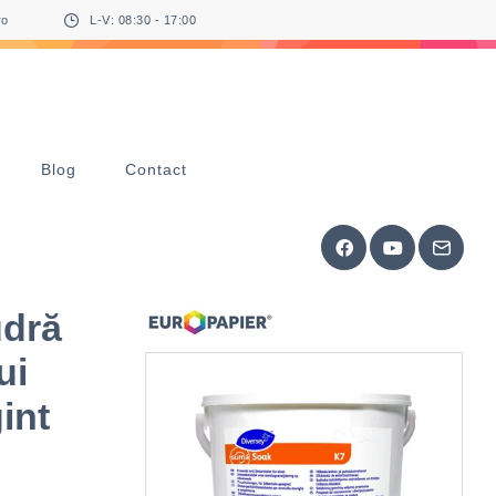
ro
L-V: 08:30 - 17:00
Blog
Contact
udră
ui
int