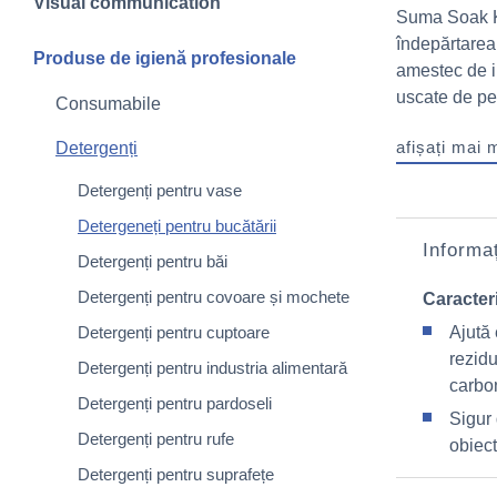
Visual communication
Suma Soak K7
îndepărtarea 
Produse de igienă profesionale
amestec de in
uscate de pe 
Consumabile
afișați mai 
Detergenți
Detergenți pentru vase
Detergeneți pentru bucătării
Informaț
Detergenți pentru băi
Detergenți pentru covoare și mochete
Caracteri
Detergenți pentru cuptoare
Ajută 
rezidu
Detergenți pentru industria alimentară
carbo
Detergenți pentru pardoseli
Sigur 
Detergenți pentru rufe
obiect
Detergenți pentru suprafețe