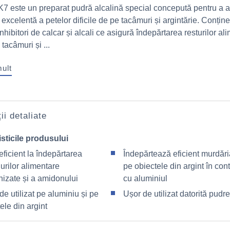
 este un preparat pudră alcalină special concepută pentru a a
excelentă a petelor dificile de pe tacâmuri și argintărie. Conțin
hibitori de calcar și alcali ce asigură îndepărtarea resturilor al
tacâmuri și ...
mult
ii detaliate
sticile produsului
eficient la îndepărtarea
Îndepărtează eficient murdăr
urilor alimentare
pe obiectele din argint în con
nizate și a amidonului
cu aluminiul
de utilizat pe aluminiu și pe
Ușor de utilizat datorită pudre
ele din argint