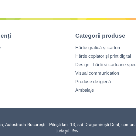
iențí
Categorii produse
e
Hârtie grafică și carton
Hârtie copiator și print digital
Design - hârtii și cartoane spec
Visual communication
Produse de igienă
Ambalaje
Autostrada Bucureşti - Piteşti km. 13, sat Dragomireşti Deal, comun
judeţul Ilfov