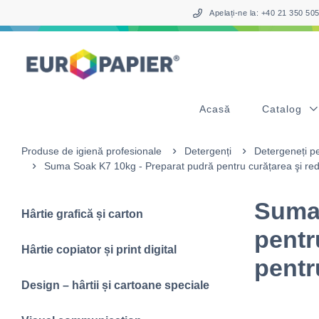
Table Of Content
sr.skip-to.main-content
sr.skip-to.table-of-contents
sr.skip-to.main-navigation
Apelați-ne la: +40 21 350 5
Acasă
Catalog
Produse de igienă profesionale
Detergenți
Detergeneți pe
Suma Soak K7 10kg - Preparat pudră pentru curățarea şi redar
Suma 
Hârtie grafică și carton
pentr
Hârtie copiator și print digital
pentr
Design – hârtii și cartoane speciale