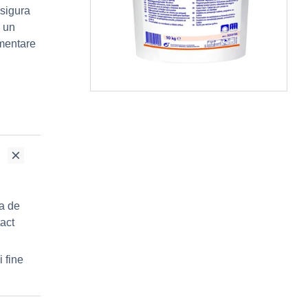
sigura
e un
imentare
ia de
tact
i fine