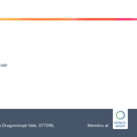
iale
a Dragomireşti Vale, 077096,
Membru al