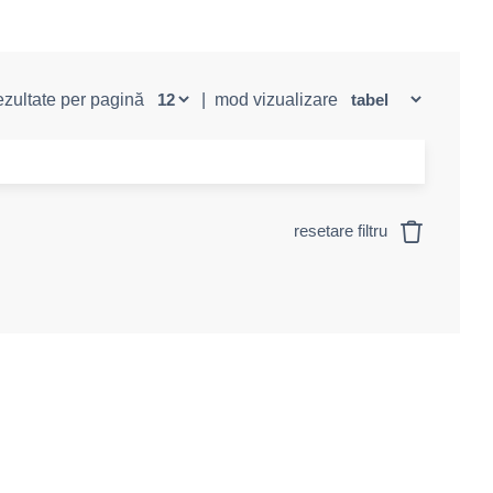
rezultate per pagină
|
mod vizualizare
resetare filtru