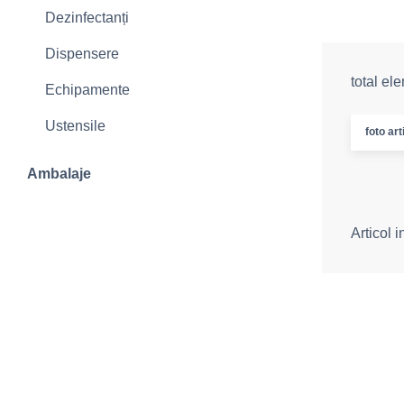
Dezinfectanți
Dispensere
total el
Echipamente
Ustensile
foto art
Ambalaje
Articol 