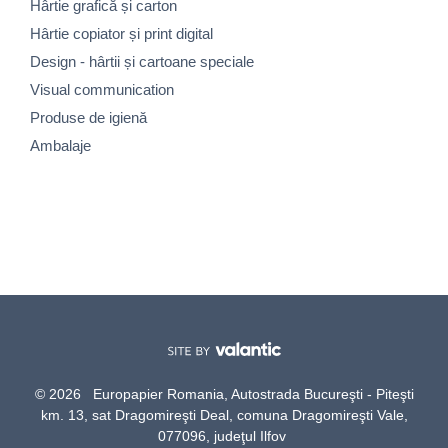
Hârtie grafică și carton
Hârtie copiator și print digital
Design - hârtii și cartoane speciale
Visual communication
Produse de igienă
Ambalaje
© 2026 Europapier Romania, Autostrada Bucureşti - Piteşti
km. 13, sat Dragomireşti Deal, comuna Dragomireşti Vale,
077096, judeţul Ilfov