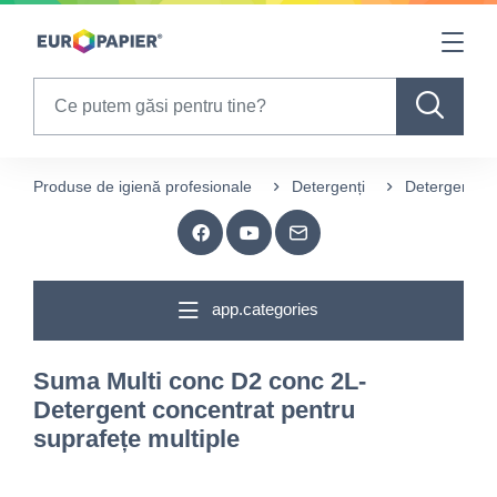
Table Of Content
sr.skip-to.main-content
sr.skip-to.table-of-contents
sr.skip-to.main-navigation
Search
Produse de igienă profesionale
Detergenți
Detergeneți p
app.categories
Suma Multi conc D2 conc 2L-
Detergent concentrat pentru
suprafețe multiple