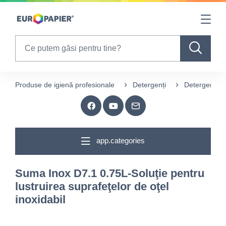
Table Of Content
sr.skip-to.main-content
sr.skip-to.table-of-contents
sr.skip-to.main-navigation
Search
Produse de igienă profesionale
Detergenți
Detergeneți p
app.categories
Suma Inox D7.1 0.75L-Soluţie pentru
lustruirea suprafeţelor de oţel
inoxidabil