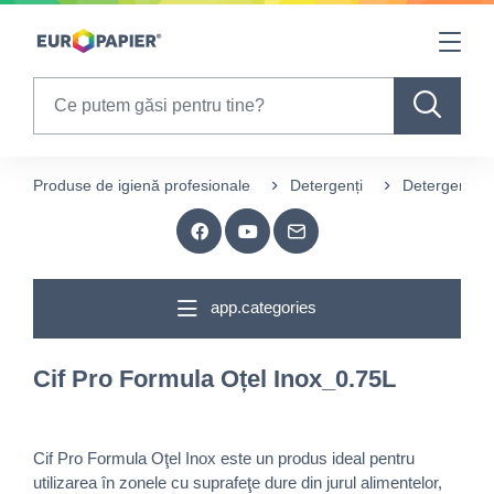
Table Of Content
sr.skip-to.main-content
sr.skip-to.table-of-contents
sr.skip-to.main-navigation
Search
Produse de igienă profesionale
Detergenți
Detergeneți p
app.categories
Cif Pro Formula Oțel Inox_0.75L
Cif Pro Formula Oţel Inox este un produs ideal pentru
utilizarea în zonele cu suprafeţe dure din jurul alimentelor,