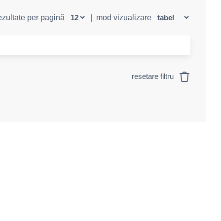
rezultate per pagină
|
mod vizualizare
resetare filtru