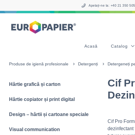
Table Of Content
sr.skip-to.main-content
sr.skip-to.table-of-contents
sr.skip-to.main-navigation
Apelați-ne la: +40 21 350 5
Acasă
Catalog
Produse de igienă profesionale
Detergenți
Detergeneți pe
Cif P
Hârtie grafică și carton
Dezin
Hârtie copiator și print digital
Design – hârtii și cartoane speciale
Cif Pro Form
dezinfectant 
Visual communication