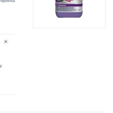
împotriva
ul