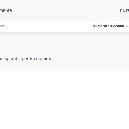
emente
nr. 
icol
Numărul articolului
indisponibil pentru moment