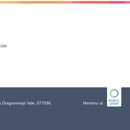
iale
a Dragomireşti Vale, 077096,
Membru al