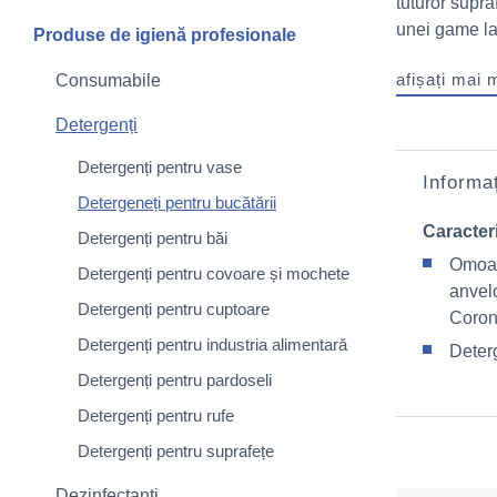
tuturor supra
unei game lar
Produse de igienă profesionale
afișați mai 
Consumabile
Detergenți
Detergenți pentru vase
Informaț
Detergeneți pentru bucătării
Caracteri
Detergenți pentru băi
Omoară
Detergenți pentru covoare și mochete
anvelo
Detergenți pentru cuptoare
Coron
Detergenți pentru industria alimentară
Deterg
Detergenți pentru pardoseli
Detergenți pentru rufe
Detergenți pentru suprafețe
Dezinfectanți