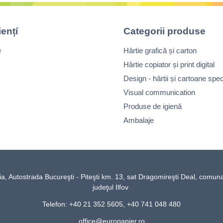
iențí
Categorii produse
e
Hârtie grafică și carton
Hârtie copiator și print digital
Design - hârtii și cartoane spec
Visual communication
Produse de igienă
Ambalaje
Autostrada Bucureşti - Piteşti km. 13, sat Dragomireşti Deal, comun
judeţul Ilfov
Telefon: +40 21 352 5605, +40 741 048 480
office@europapier.ro