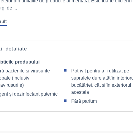
fețelor din unitățile de producție alimentară. Este foarte eficient 
gi de ...
mult
ii detaliate
sticile produsului
 bacteriile și virusurile
Potrivit pentru a fi utilizat pe
pate (inclusiv
suprafețe dure atât în interior
avirusurile)
bucătăriei, cât și în exteriorul
acesteia
ent și dezinfectant puternic
Fără parfum