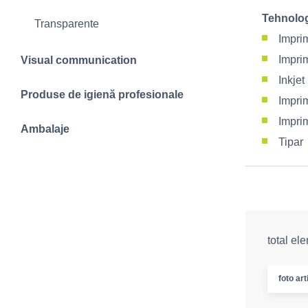
Tehnolog
Transparente
Impri
Impri
Visual communication
Inkje
Produse de igienă profesionale
Imprim
Impri
Ambalaje
Tipar
total el
foto art