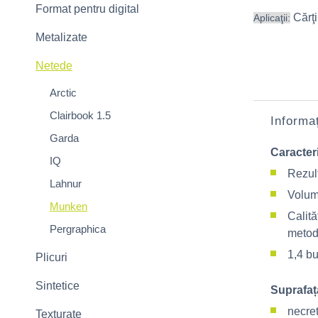
Format pentru digital
Cărţi
Aplicaţii:
Metalizate
Netede
Arctic
Clairbook 1.5
Informaț
Garda
Caracteri
IQ
Rezult
Lahnur
Volum
Munken
Calită
Pergraphica
metode
1,4 bu
Plicuri
Sintetice
Suprafaț
necre
Texturate