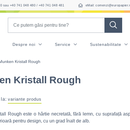
050 sau +40 741 048 480 / +40 741 048 481
eMail: comenzi@europapier.
Search
Despre noi
Service
Sustenabilitate
Munken Kristall Rough
n Kristall Rough
 la:
variante produs
all Rough este o hârtie necretată, fără lemn, cu suprafață as
rioară pentru design, cu un grad înalt de alb.