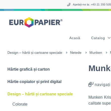
Table Of Content
sr.skip-to.main-content
sr.skip-to.table-of-contents
sr.skip-to.main-navigation
Apelați-ne la: +40 21 350 5
Acasă
Catalog
Design – hârtii și cartoane speciale
Netede
Munken
Munke
Hârtie grafică și carton
Hârtie copiator și print digital
navigați
Design – hârtii și cartoane speciale
Munken Krist
calitate supe
Colorate