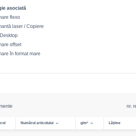
ie asociată
mare flexo
mantă laser / Copiere
t Desktop
are offset
mare în format mare
emente
nr. 
icol
Numărul articolului
g/m²
Lățime