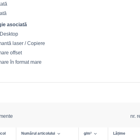
tată
lată
ie asociată
t Desktop
mantă laser / Copiere
are offset
mare în format mare
emente
nr. 
icol
Numărul articolului
g/m²
Lățime