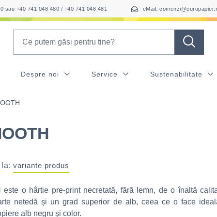
050 sau +40 741 048 480 / +40 741 048 481
eMail: comenzi@europapier.
Search
Despre noi
Service
Sustenabilitate
MOOTH
MOOTH
 la:
variante produs
te o hârtie pre-print necretată, fără lemn, de o înaltă calit
arte netedă şi un grad superior de alb, ceea ce o face ideal
copiere alb negru şi color.