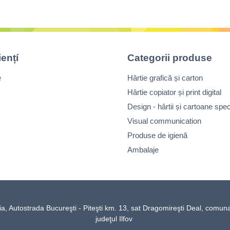
iențí
Categorii produse
e
Hârtie grafică și carton
Hârtie copiator și print digital
Design - hârtii și cartoane spec
Visual communication
Produse de igienă
Ambalaje
Autostrada Bucureşti - Piteşti km. 13, sat Dragomireşti Deal, comun
judeţul Ilfov