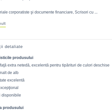
iale corporatiste şi documente financiare, Scrisori cu ...
mult
ii detaliate
sticile produsului
aţă extra netedă, excelentă pentru tipărituri de culori deschise
nalt de alb
tate excelentă
excepţional
i disponibile
a produsului