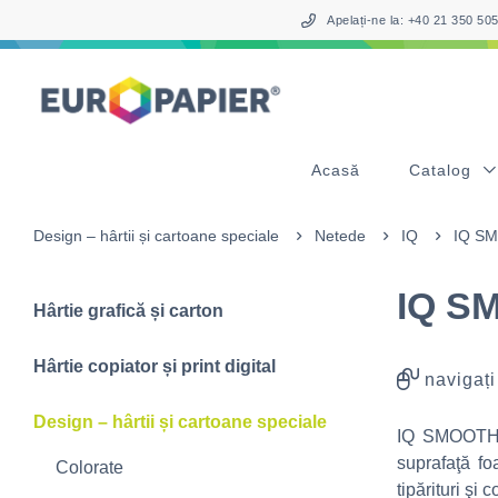
Table Of Content
sr.skip-to.main-content
sr.skip-to.table-of-contents
sr.skip-to.main-navigation
Apelați-ne la: +40 21 350 5
Acasă
Catalog
Design – hârtii și cartoane speciale
Netede
IQ
IQ S
IQ S
Hârtie grafică și carton
Hârtie copiator și print digital
navigați
Design – hârtii și cartoane speciale
IQ SMOOTH es
suprafaţă fo
Colorate
tipărituri şi 