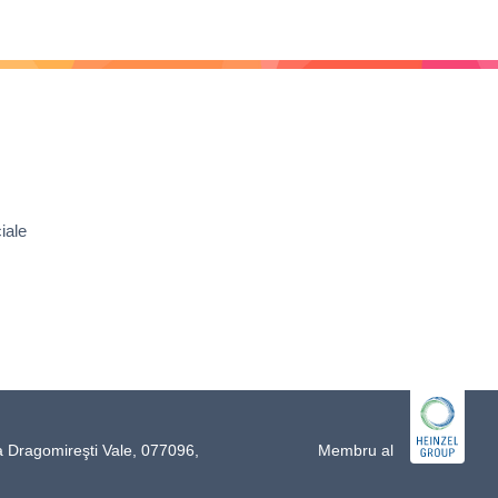
iale
a Dragomireşti Vale, 077096,
Membru al