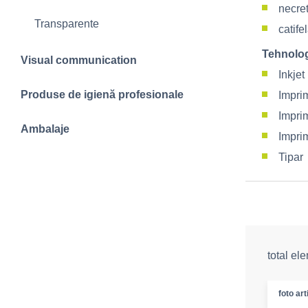
necre
Transparente
catife
Tehnolog
Visual communication
Inkje
Produse de igienă profesionale
Impri
Imprim
Ambalaje
Impri
Tipar
total el
foto art