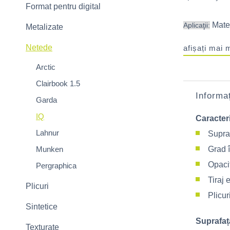
Format pentru digital
Mater
Aplicaţii:
Metalizate
Netede
afișați mai 
Arctic
Clairbook 1.5
Informaț
Garda
IQ
Caracteri
Lahnur
Supraf
Munken
Grad î
Opaci
Pergraphica
Tiraj 
Plicuri
Plicur
Sintetice
Suprafaț
Texturate