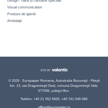
Design - hârtii și cartoane speciale
Visual communication
Produse de igienă
Ambalaje
© 2026 Europapier Romania, Autostrada Bucureşti - Piteşti
km. 13, sat Dragomireşti Deal, comuna Dragomireşti Vale,
077096, judeţul Ilfov
Telefon: +40 21 352 5605, +40 741 048 480
office@europapier.ro