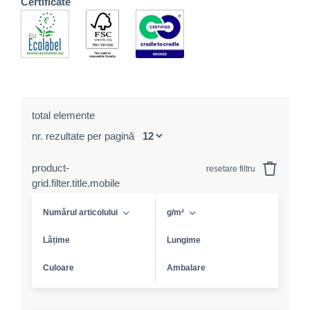
Certificate
total elemente
nr. rezultate per pagină
product-
resetare filtru
grid.filter.title.mobile
Numărul articolului
g/m²
Lățime
Lungime
Culoare
Ambalare