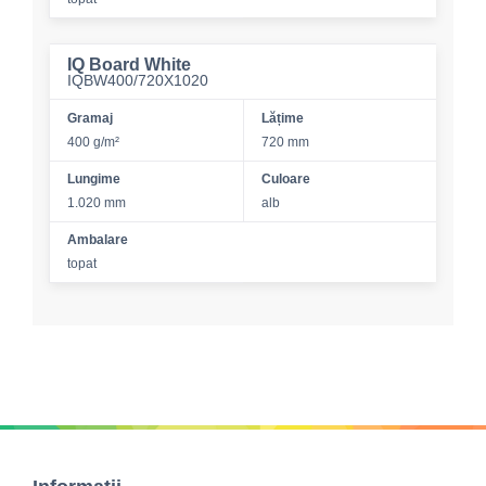
IQ Board White
IQBW400/720X1020
Gramaj
Lățime
400 g/m²
720 mm
Lungime
Culoare
1.020 mm
alb
Ambalare
topat