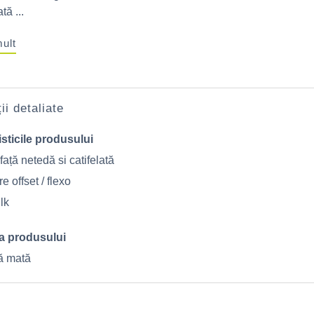
tă ...
mult
ii detaliate
sticile produsului
ață netedă si catifelată
re offset / flexo
lk
a produsului
tă mată