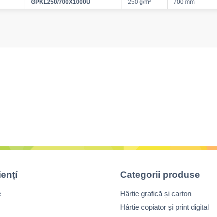
GPKL250/700X1000U
250 g/m²
700 mm
iențí
Categorii produse
e
Hârtie grafică și carton
Hârtie copiator și print digital