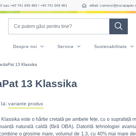
050 sau +40 741 048 480 / +40 741 048 481
eMail: comenzi@europapier.
Search
Despre noi
Service
Sustenabilitate
rdaPat 13 Klassika
Pat 13 Klassika
 la:
variante produs
Klassika este o hârtie cretată pe ambele fețe, cu o suprafață m
uanță naturală caldă (fără OBA). Datorită tehnologiei avansa
combine o grosime mare, volumul de 1.3, cu 40% mai mare dec