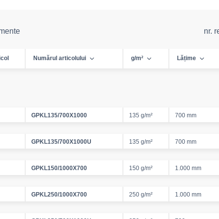
emente
nr. 
icol
Numărul articolului
g/m²
Lățime
GPKL135/700X1000
135 g/m²
700 mm
GPKL135/700X1000U
135 g/m²
700 mm
GPKL150/1000X700
150 g/m²
1.000 mm
GPKL250/1000X700
250 g/m²
1.000 mm