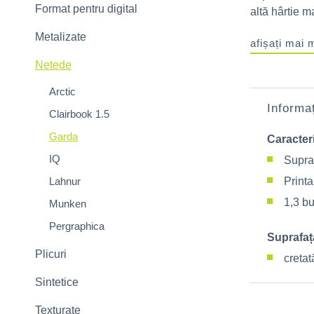
Format pentru digital
altă hârtie ma
Metalizate
afișați mai 
Netede
Arctic
Informaț
Clairbook 1.5
Garda
Caracteri
IQ
Supraf
Lahnur
Printa
1,3 bu
Munken
Pergraphica
Suprafaț
Plicuri
creta
Sintetice
Texturate