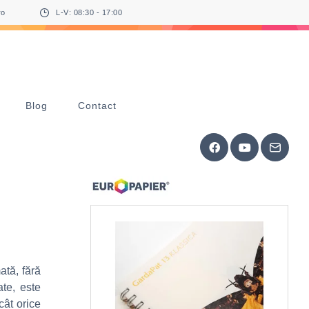
ro
L-V: 08:30 - 17:00
Blog
Contact
ată, fără
te, este
ât orice