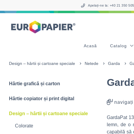
Table Of Content
sr.skip-to.main-content
sr.skip-to.table-of-contents
sr.skip-to.main-navigation
Apelați-ne la: +40 21 350 5
Acasă
Catalog
Design – hârtii și cartoane speciale
Netede
Garda
Ga
Garda
Hârtie grafică și carton
Hârtie copiator și print digital
navigați
Design – hârtii și cartoane speciale
GardaPat 13 
lemn, de o n
Colorate
capabilă să 