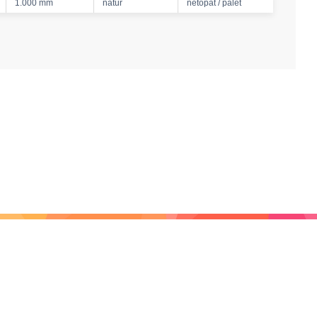
1.000 mm
natur
netopat / palet