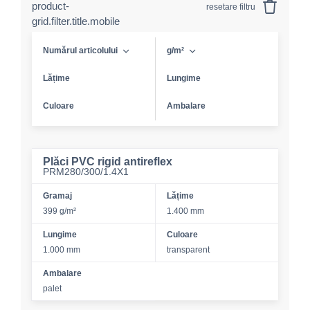
product-
resetare filtru
grid.filter.title.mobile
Numărul articolului
g/m²
Lățime
Lungime
Culoare
Ambalare
Plăci PVC rigid antireflex
PRM280/300/1.4X1
Gramaj
Lățime
399 g/m²
1.400 mm
Lungime
Culoare
1.000 mm
transparent
Ambalare
palet