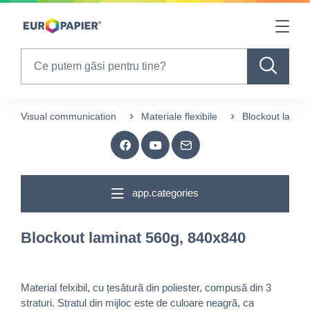
Table Of Content
sr.skip-to.main-content
sr.skip-to.table-of-contents
sr.skip-to.main-navigation
Search
Visual communication
Materiale flexibile
Blockout lamin
app.categories
Blockout laminat 560g, 840x840
Material felxibil, cu țesătură din poliester, compusă din 3
straturi. Stratul din mijloc este de culoare neagră, ca