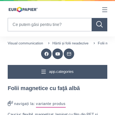
Table Of Content
sr.skip-to.main-content
sr.skip-to.table-of-contents
sr.skip-to.main-navigation
Search
Visual communication
Hârtii și folii neadezive
Folii magn
app.categories
Folii magnetice cu faţă albă
navigați la:
variante produs
Cauciuc flexibil, magnetizat, laminat cu film din PET si