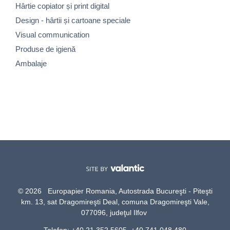
Hârtie copiator și print digital
Design - hârtii și cartoane speciale
Visual communication
Produse de igienă
Ambalaje
© 2026 Europapier Romania, Autostrada Bucureşti - Piteşti
km. 13, sat Dragomireşti Deal, comuna Dragomireşti Vale,
077096, judeţul Ilfov