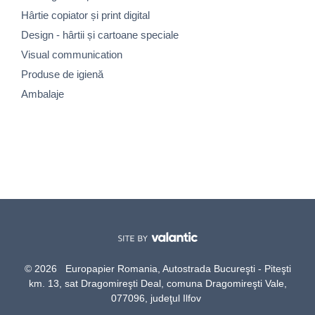
Hârtie copiator și print digital
Design - hârtii și cartoane speciale
Visual communication
Produse de igienă
Ambalaje
© 2026 Europapier Romania, Autostrada Bucureşti - Piteşti
km. 13, sat Dragomireşti Deal, comuna Dragomireşti Vale,
077096, judeţul Ilfov