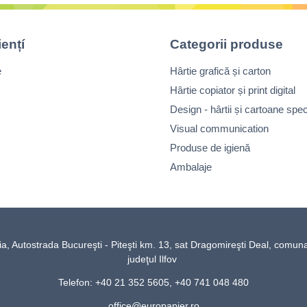
iențí
Categorii produse
e
Hârtie grafică și carton
Hârtie copiator și print digital
Design - hârtii și cartoane spec
Visual communication
Produse de igienă
Ambalaje
Autostrada Bucureşti - Piteşti km. 13, sat Dragomireşti Deal, comun
judeţul Ilfov
Telefon: +40 21 352 5605, +40 741 048 480
office@europapier.ro