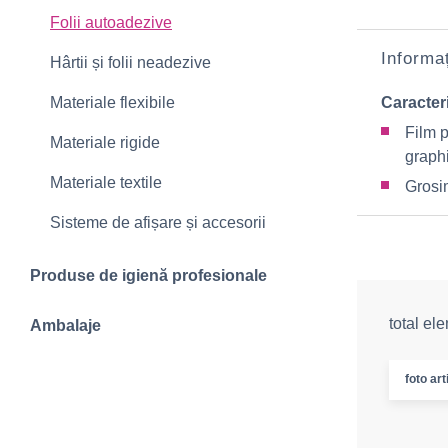
Folii autoadezive
Informaț
Hârtii și folii neadezive
Materiale flexibile
Caracteri
Film p
Materiale rigide
graph
Materiale textile
Grosi
Sisteme de afișare și accesorii
Produse de igienă profesionale
total el
Ambalaje
foto art