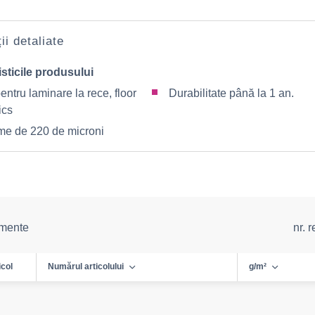
ii detaliate
sticile produsului
entru laminare la rece, floor
Durabilitate până la 1 an.
ics
me de 220 de microni
emente
nr. 
icol
Numărul articolului
g/m²