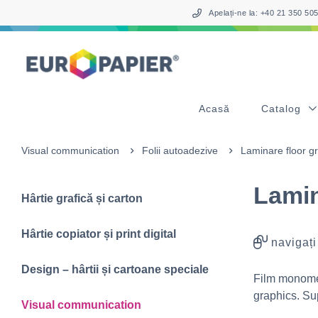
Table Of Content
sr.skip-to.main-content
sr.skip-to.table-of-contents
sr.skip-to.main-navigation
Apelați-ne la: +40 21 350 5
Acasă
Catalog
Visual communication
Folii autoadezive
Laminare floor g
Lamin
Hârtie grafică și carton
Hârtie copiator și print digital
navigați
Design – hârtii și cartoane speciale
Film monomer
graphics. Sup
Visual communication