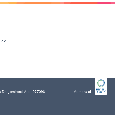
iale
a Dragomireşti Vale, 077096,
Membru al