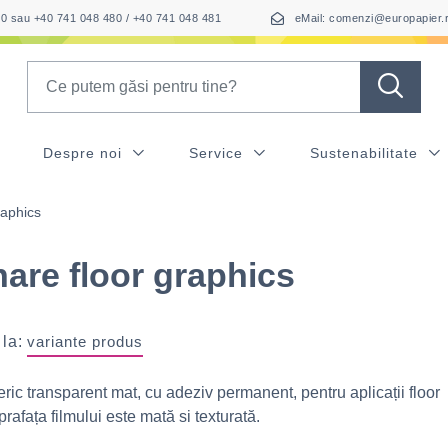
050 sau +40 741 048 480 / +40 741 048 481
eMail: comenzi@europapier.
Search
Despre noi
Service
Sustenabilitate
raphics
are floor graphics
 la:
variante produs
ic transparent mat, cu adeziv permanent, pentru aplicații floor
rafața filmului este mată si texturată.