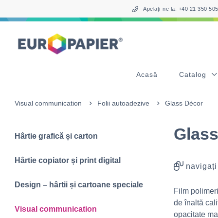
Table Of Content
sr.skip-to.main-content
sr.skip-to.table-of-contents
sr.skip-to.main-navigation
Apelați-ne la: +40 21 350 5
Acasă
Catalog
Visual communication
Folii autoadezive
Glass Décor
Glass
Hârtie grafică și carton
Hârtie copiator și print digital
navigați
Design – hârtii și cartoane speciale
Film polimeri
de înaltă cal
Visual communication
opacitate ma