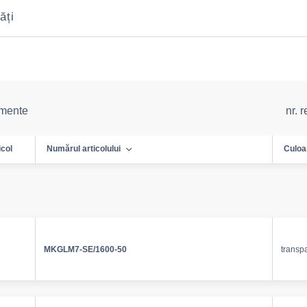
ăți
emente
nr. 
icol
Numărul articolului
Culoa
MKGLM7-SE/1600-50
transp