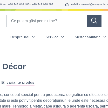
050 sau +40 741 048 480 / +40 741 048 481
eMail: comenzi@europapier.
Search
Despre noi
Service
Sustenabilitate
 Décor
 la:
variante produs
c, conceput special pentru producerea de grafice cu efect de stic
itate și este potrivit pentru decorațiuniunile unde este necesară 
i mare. Tehnologia MetaScape asigură o aderență ușoară, perm