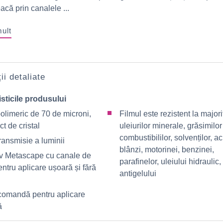
eacă prin canalele ...
mult
ii detaliate
sticile produsului
olimeric de 70 de microni,
Filmul este rezistent la major
ct de cristal
uleiurilor minerale, grăsimilor
combustibililor, solvenților, ac
ransmisie a luminii
blânzi, motorinei, benzinei,
v Metascape cu canale de
parafinelor, uleiului hidraulic,
entru aplicare ușoară și fără
antigelului
comandă pentru aplicare
ă