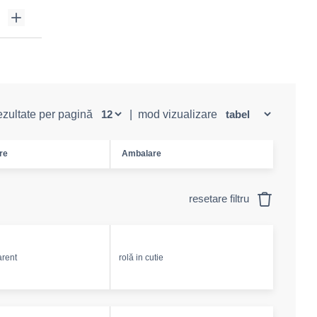
rezultate per pagină
|
mod vizualizare
re
Ambalare
resetare filtru
arent
rolă in cutie