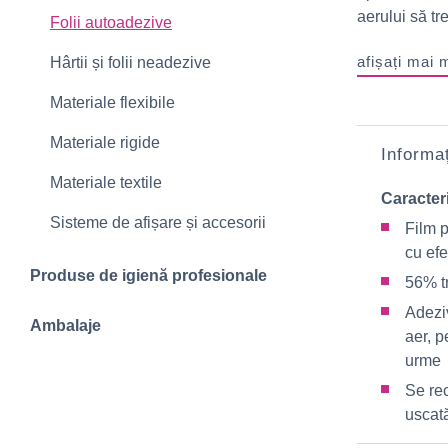
aerului să tr
Folii autoadezive
afișați mai 
Hârtii și folii neadezive
Materiale flexibile
Materiale rigide
Informaț
Materiale textile
Caracteri
Sisteme de afișare și accesorii
Film p
cu efe
Produse de igienă profesionale
56% t
Adezi
Ambalaje
aer, p
urme
Se re
uscat