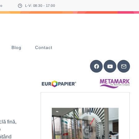
ro
L-V: 08:30 - 17:00
Blog
Contact
lă fină,
o
ițând