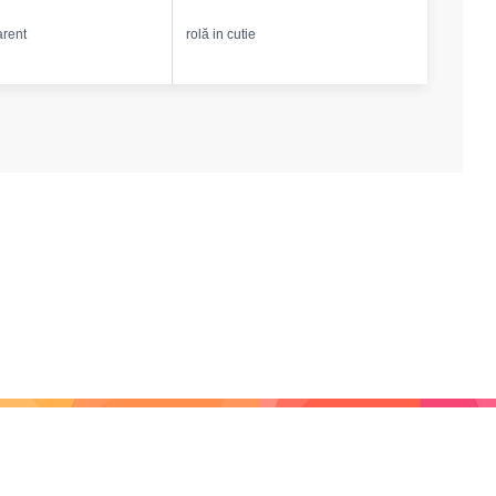
arent
rolă in cutie