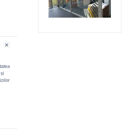
itatea
 și
izilor