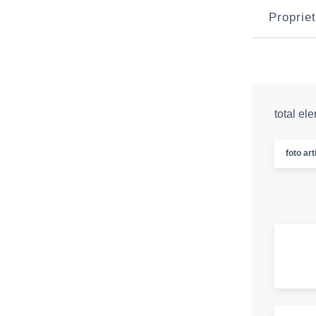
Propriet
total el
foto art