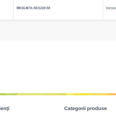
MKGLM7A-SE/1220-50
transp
iențí
Categorii produse