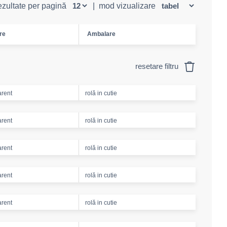
rezultate per pagină
|
mod vizualizare
re
Ambalare
resetare filtru
arent
rolă in cutie
arent
rolă in cutie
arent
rolă in cutie
arent
rolă in cutie
arent
rolă in cutie