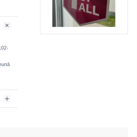
102-
reună