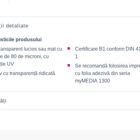
ii detaliate
sticile produsului
ransparent lucios sau mat cu
Certificare B1 conform DIN 4
e de 80 de microni, cu
1
cție UV
Se recomandă folosirea imp
 cu transparență ridicată
cu folia adezivă din seria
myMEDIA 1300
ăți