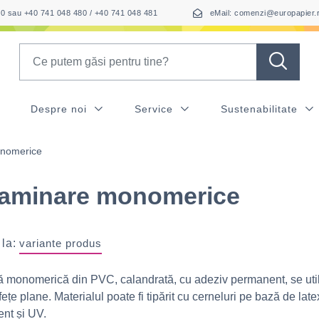
050 sau +40 741 048 480 / +40 741 048 481
eMail: comenzi@europapier.
Search
Despre noi
Service
Sustenabilitate
onomerice
 laminare monomerice
 la:
variante produs
ă monomerică din PVC, calandrată, cu adeziv permanent, se uti
ețe plane. Materialul poate fi tipărit cu cerneluri pe bază de late
vent și UV.