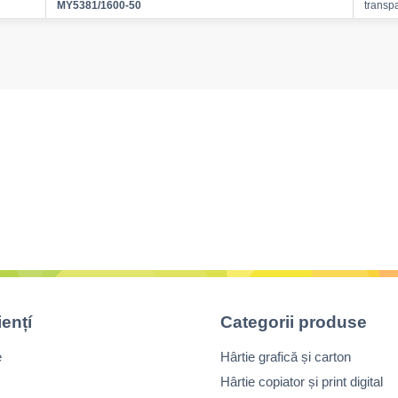
MY5381/1600-50
transp
iențí
Categorii produse
e
Hârtie grafică și carton
Hârtie copiator și print digital