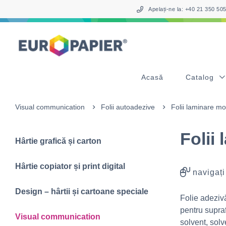
Table Of Content
sr.skip-to.main-content
sr.skip-to.table-of-contents
sr.skip-to.main-navigation
Apelați-ne la: +40 21 350 5
Acasă
Catalog
Visual communication
Folii autoadezive
Folii laminare m
Folii
Hârtie grafică și carton
Hârtie copiator și print digital
navigați
Design – hârtii și cartoane speciale
Folie adeziv
pentru supraf
Visual communication
solvent, sol