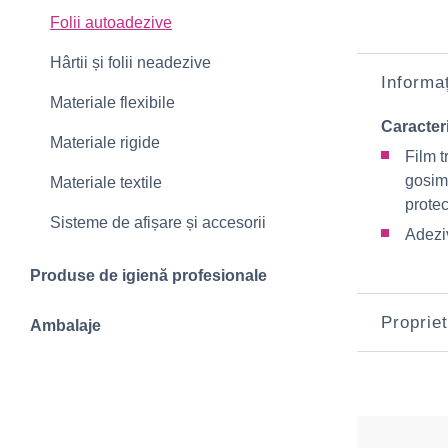
Folii autoadezive
Hârtii și folii neadezive
Informaț
Materiale flexibile
Caracteri
Materiale rigide
Film t
gosim
Materiale textile
prote
Sisteme de afișare și accesorii
Adeziv
Produse de igienă profesionale
Propriet
Ambalaje