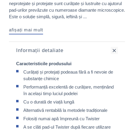
neprotejate și protejate sunt curățate și lustruite cu ajutorul
pad-urilor prevăzute cu numeroase diamante microscopice.
Este o soluție simplă, sigură, ieftină și ...
afișați mai mult
Informații detaliate
Caracteristicile produsului
Curățați și protejați podeaua fără a fi nevoie de
substanțe chimice
Performanță excelentă de curățare, menținând
în același timp luciul podelei
Cu o durată de viață lungă
Alternativă rentabilă la metodele tradiționale
Folosiți numai apă împreună cu Twister
A se clăti pad-ul Twister după fiecare utilizare