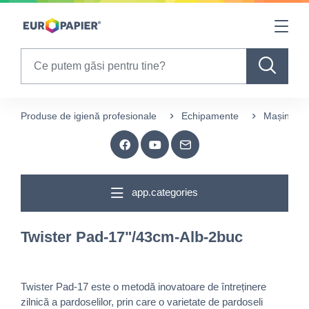
Table Of Content
sr.skip-to.main-content
sr.skip-to.table-of-contents
sr.skip-to.main-navigation
Search
Produse de igienă profesionale
Echipamente
Mașini spă
app.categories
Twister Pad-17"/43cm-Alb-2buc
Twister Pad-17 este o metodă inovatoare de întreținere
zilnică a pardoselilor, prin care o varietate de pardoseli