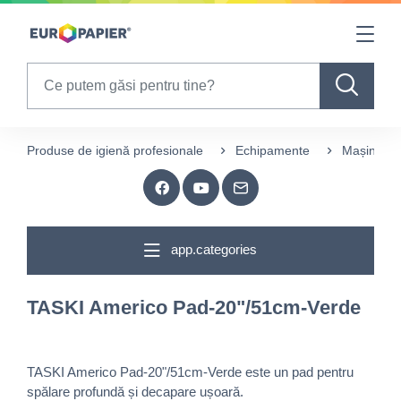
Table Of Content
sr.skip-to.main-content
sr.skip-to.table-of-contents
sr.skip-to.main-navigation
Search
Produse de igienă profesionale
Echipamente
Mașini spă
app.categories
TASKI Americo Pad-20"/51cm-Verde
TASKI Americo Pad-20"/51cm-Verde este un pad pentru
spălare profundă și decapare ușoară.