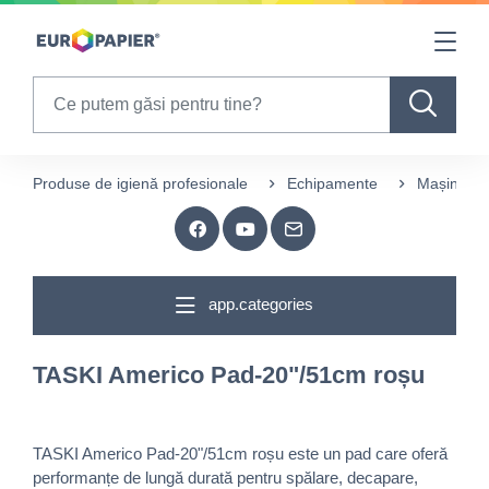
Table Of Content
sr.skip-to.main-content
sr.skip-to.table-of-contents
sr.skip-to.main-navigation
Search
Produse de igienă profesionale
Echipamente
Mașini spă
app.categories
TASKI Americo Pad-20"/51cm roșu
TASKI Americo Pad-20"/51cm roșu este un pad care oferă
performanțe de lungă durată pentru spălare, decapare,