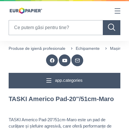
Table Of Content
sr.skip-to.main-content
sr.skip-to.table-of-contents
sr.skip-to.main-navigation
Search
Produse de igienă profesionale
Echipamente
Mașini spă
app.categories
TASKI Americo Pad-20"/51cm-Maro
TASKI Americo Pad-20"/51cm-Maro este un pad de
curățare și șlefuire agresivă, care oferă performanțe de