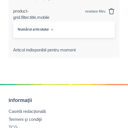
product-
resetare filtru
grid.filter.title.mobile
Numărul articolului
Articol indisponibil pentru moment
Informații
Casetă redacțională
Termeni şi condiţii
TCG