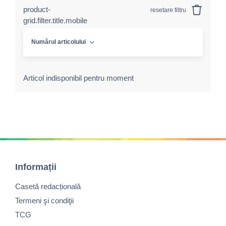
product-
resetare filtru
grid.filter.title.mobile
Numărul articolului
Articol indisponibil pentru moment
Informații
Casetă redacțională
Termeni şi condiţii
TCG