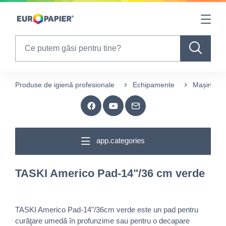
Table Of Content
sr.skip-to.main-content
sr.skip-to.table-of-contents
sr.skip-to.main-navigation
Search
Produse de igienă profesionale
Echipamente
Mașini spă
app.categories
TASKI Americo Pad-14"/36 cm verde
TASKI Americo Pad-14"/36cm verde este un pad pentru
curăţare umedă în profunzime sau pentru o decapare