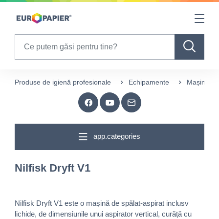
Table Of Content
sr.skip-to.main-content
sr.skip-to.table-of-contents
sr.skip-to.main-navigation
Search
Produse de igienă profesionale
Echipamente
Mașini spă
app.categories
Nilfisk Dryft V1
Nilfisk Dryft V1 este o mașină de spălat-aspirat inclusv
lichide, de dimensiunile unui aspirator vertical, curăță cu