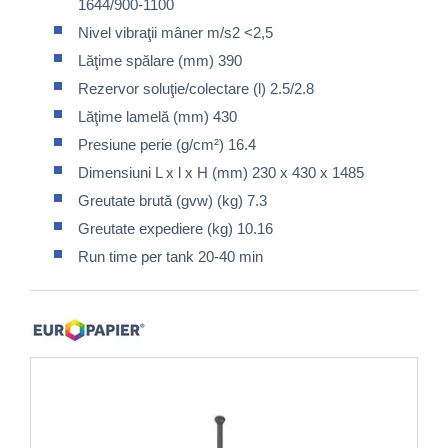
1644/900-1100
Nivel vibraţii mâner m/s2 <2,5
Lăţime spălare (mm) 390
Rezervor soluţie/colectare (l) 2.5/2.8
Lăţime lamelă (mm) 430
Presiune perie (g/cm²) 16.4
Dimensiuni L x l x H (mm) 230 x 430 x 1485
Greutate brută (gvw) (kg) 7.3
Greutate expediere (kg) 10.16
Run time per tank 20-40 min