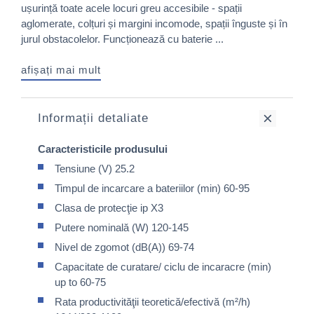
ușurință toate acele locuri greu accesibile - spații
aglomerate, colțuri și margini incomode, spații înguste și în
jurul obstacolelor. Funcționează cu baterie ...
afișați mai mult
Informații detaliate
Caracteristicile produsului
Tensiune (V) 25.2
Timpul de incarcare a bateriilor (min) 60-95
Clasa de protecţie ip X3
Putere nominală (W) 120-145
Nivel de zgomot (dB(A)) 69-74
Capacitate de curatare/ ciclu de incaracre (min)
up to 60-75
Rata productivităţii teoretică/efectivă (m²/h)