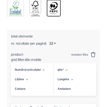
total elemente
nr. rezultate per pagină
product-
resetare filtru
grid.filter.title.mobile
Numărul articolului
g/m²
Lățime
Lungime
Culoare
Ambalare