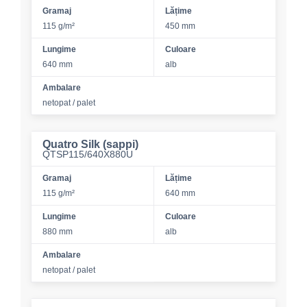
Gramaj
Lățime
115 g/m²
450 mm
Lungime
Culoare
640 mm
alb
Ambalare
netopat / palet
Quatro Silk (sappi)
QTSP115/640X880U
Gramaj
Lățime
115 g/m²
640 mm
Lungime
Culoare
880 mm
alb
Ambalare
netopat / palet