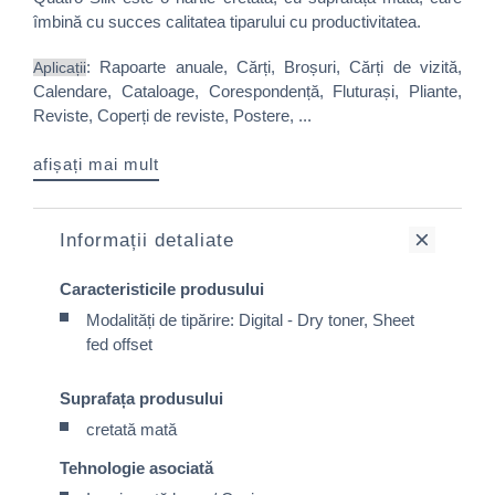
îmbină cu succes calitatea tiparului cu productivitatea.
: Rapoarte anuale, Cărți, Broșuri, Cărți de vizită,
Aplicații
Calendare, Cataloage, Corespondență, Fluturași, Pliante,
Reviste, Coperți de reviste, Postere, ...
afișați mai mult
Informații detaliate
Caracteristicile produsului
Modalități de tipărire: Digital - Dry toner, Sheet
fed offset
Suprafața produsului
cretată mată
Tehnologie asociată