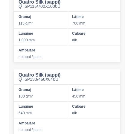
Quatro Silk (sappi)
QTSP115/700X1000U
Gramaj
Lățime
115 g/m²
700 mm
Lungime
Culoare
1.000 mm
alb
Ambalare
netopat / palet
Quatro Silk (sappi)
QTSP130/450X640U
Gramaj
Lățime
130 g/m²
450 mm
Lungime
Culoare
640 mm
alb
Ambalare
netopat / palet