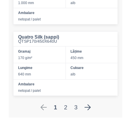
1.000 mm
alb
Ambalare
netopat / palet
Quatro Silk (sappi)
QTSP170/450X640U
Gramaj
Lățime
170 g/m²
450 mm
Lungime
Culoare
640 mm
alb
Ambalare
netopat / palet
1
2
3