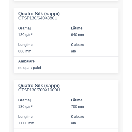
Quatro Silk (sappi)
QTSP130/640X880U
Gramaj
Lățime
130 g/m²
640 mm
Lungime
Culoare
880 mm
alb
Ambalare
netopat / palet
Quatro Silk (sappi)
QTSP130/700X1000U
Gramaj
Lățime
130 g/m²
700 mm
Lungime
Culoare
1.000 mm
alb