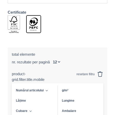
Certificate
total elemente
nr. rezultate per pagină
product-
resetare filtru
grid.filter.title.mobile
Numărul articolului
g/m²
Lățime
Lungime
Culoare
Ambalare