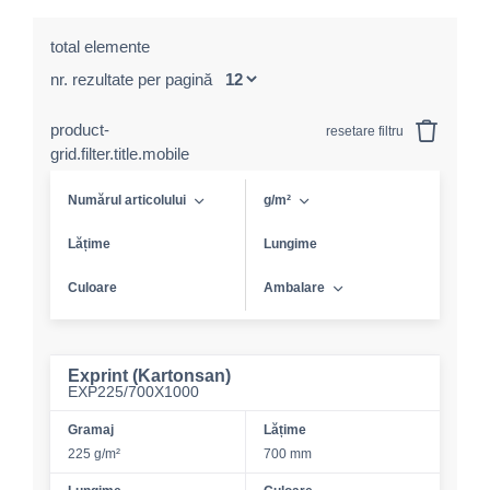
total elemente
nr. rezultate per pagină
product-
resetare filtru
grid.filter.title.mobile
Numărul articolului
g/m²
Lățime
Lungime
Culoare
Ambalare
Exprint (Kartonsan)
EXP225/700X1000
Gramaj
Lățime
225 g/m²
700 mm