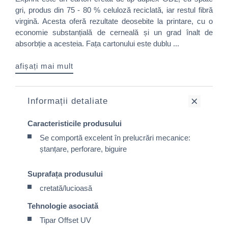
gri, produs din 75 - 80 % celuloză reciclată, iar restul fibră
virgină. Acesta oferă rezultate deosebite la printare, cu o
economie substanțială de cerneală și un grad înalt de
absorbție a acesteia. Fața cartonului este dublu ...
afișați mai mult
Informații detaliate
Caracteristicile produsului
Se comportă excelent în prelucrări mecanice:
ștanțare, perforare, biguire
Suprafața produsului
cretată/lucioasă
Tehnologie asociată
Tipar Offset UV