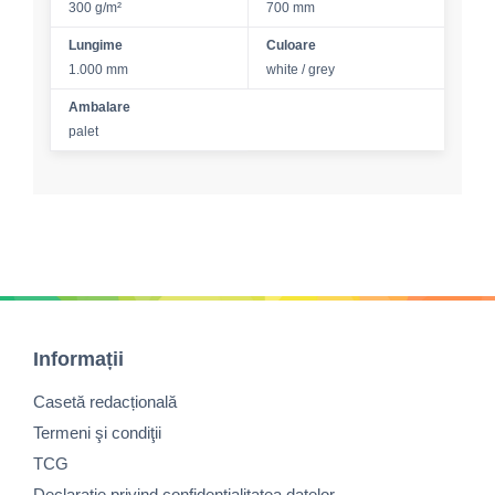
300 g/m²
700 mm
Lungime
Culoare
1.000 mm
white / grey
Ambalare
palet
Informații
Casetă redacțională
Termeni şi condiţii
TCG
Declaraţie privind confidenţialitatea datelor