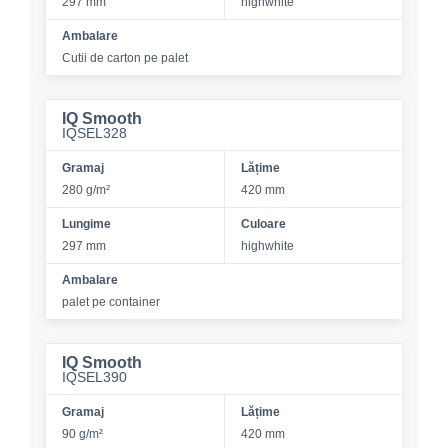
297 mm
highwhite
Ambalare
Cutii de carton pe palet
IQ Smooth
IQSEL328
Gramaj
Lățime
280 g/m²
420 mm
Lungime
Culoare
297 mm
highwhite
Ambalare
palet pe container
IQ Smooth
IQSEL390
Gramaj
Lățime
90 g/m²
420 mm