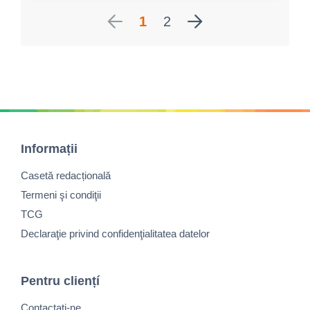
1
2
Informații
Casetă redacțională
Termeni şi condiţii
TCG
Declaraţie privind confidenţialitatea datelor
Pentru cliențí
Contactaţi-ne