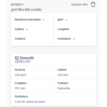
product-
resetare filtru
grid.filter.title.mobile
Numărul articolului
g/m²
Lățime
Lungime
Culoare
Ambalare
IQ Smooth
IQSEL310
Gramaj
Lățime
100 g/m²
420 mm
Lungime
Culoare
297 mm
highwhite
Ambalare
Cutii de carton pe palet