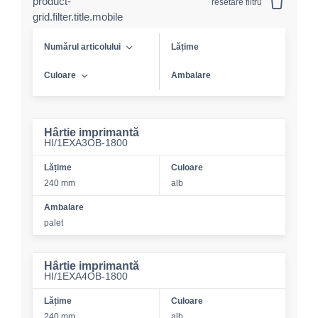
product-
resetare filtru
grid.filter.title.mobile
Numărul articolului
Lățime
Culoare
Ambalare
Hârtie imprimantă
HI/1EXA3OB-1800
Lățime
Culoare
240 mm
alb
Ambalare
palet
Hârtie imprimantă
HI/1EXA4OB-1800
Lățime
Culoare
240 mm
alb