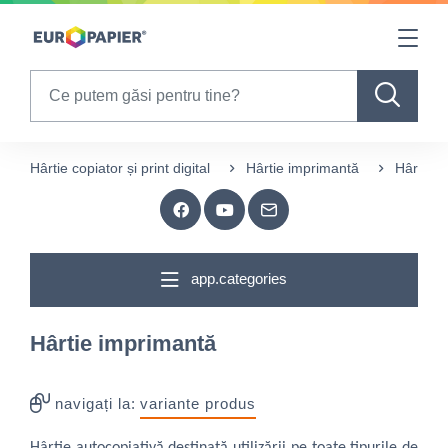
Table Of Content
sr.skip-to.main-content
sr.skip-to.table-of-contents
sr.skip-to.main-navigation
Search
Hârtie copiator și print digital
Hârtie imprimantă
Hârtie 
app.categories
Hârtie imprimantă
navigați la:
variante produs