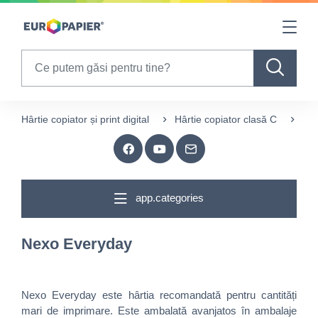
Table Of Content
sr.skip-to.main-content
sr.skip-to.table-of-contents
sr.skip-to.main-navigation
Search
Hârtie copiator și print digital
Hârtie copiator clasă C
Ne
app.categories
Nexo Everyday
Nexo Everyday este hârtia recomandată pentru cantități
mari de imprimare. Este ambalată avanjatos în ambalaje