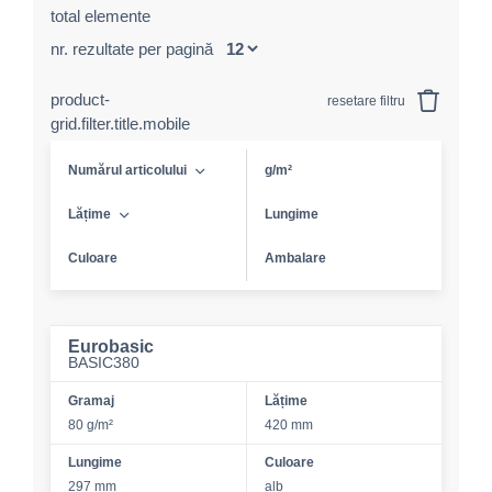
total elemente
nr. rezultate per pagină
product-
resetare filtru
grid.filter.title.mobile
Numărul articolului
g/m²
Lățime
Lungime
Culoare
Ambalare
Eurobasic
BASIC380
Gramaj
Lățime
80 g/m²
420 mm
Lungime
Culoare
297 mm
alb