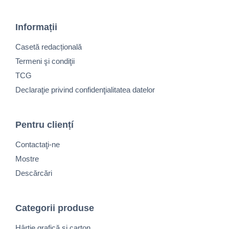
Informații
Casetă redacțională
Termeni şi condiţii
TCG
Declaraţie privind confidenţialitatea datelor
Pentru cliențí
Contactaţi-ne
Mostre
Descărcări
Categorii produse
Hârtie grafică și carton