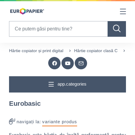
Table Of Content
sr.skip-to.main-content
sr.skip-to.table-of-contents
sr.skip-to.main-navigation
Search
Hârtie copiator și print digital
Hârtie copiator clasă C
Eur
app.categories
Eurobasic
navigați la:
variante produs