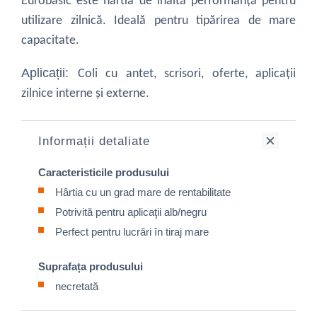
Eurobasic este hârtia de înaltă performanță pentru
utilizare zilnică. Ideală pentru tipărirea de mare
capacitate.
Aplicații:
Coli cu antet, scrisori, oferte, aplicații
zilnice interne ș
i externe.
Informații detaliate
Caracteristicile produsului
Hârtia cu un grad mare de rentabilitate
Potrivită pentru aplicaţii alb/negru
Perfect pentru lucrări în tiraj mare
Suprafața produsului
necretată