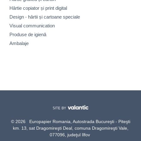
Hârtie copiator și print digital
Design - hârtii și cartoane speciale
Visual communication
Produse de igienă
Ambalaje
© 2026 Europapier Romania, Autostrada Bucureşti - Piteşti
km. 13, sat Dragomireşti Deal, comuna Dragomireşti Vale,
077096, judeţul Ilfov