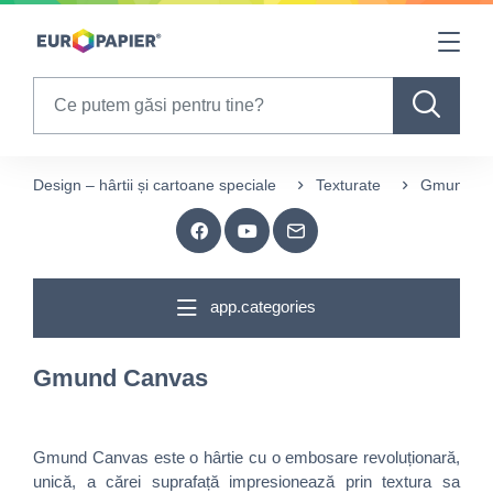
Table Of Content
sr.skip-to.main-content
sr.skip-to.table-of-contents
sr.skip-to.main-navigation
Search
Design – hârtii și cartoane speciale
Texturate
Gmund Ca
app.categories
Gmund Canvas
Gmund Canvas este o hârtie cu o embosare revoluționară,
unică, a cărei suprafață impresionează prin textura sa