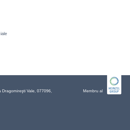
iale
a Dragomireşti Vale, 077096,
Membru al