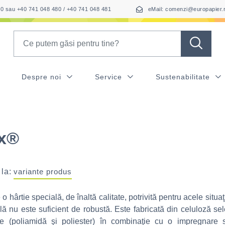
050 sau +40 741 048 480 / +40 741 048 481
eMail: comenzi@europapier.
Search
Despre noi
Service
Sustenabilitate
ex®
 la:
variante produs
o hârtie specială, de înaltă calitate, potrivită pentru acele situaţi
lă nu este suficient de robustă. Este fabricată din celuloză sel
ice (poliamidă şi poliester) în combinaţie cu o impregnare s