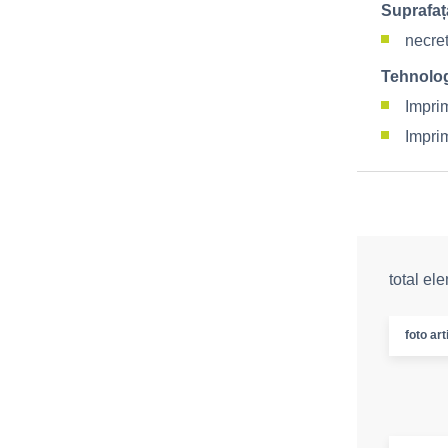
Suprafaț
necre
Tehnolog
Impri
Imprim
total el
foto art