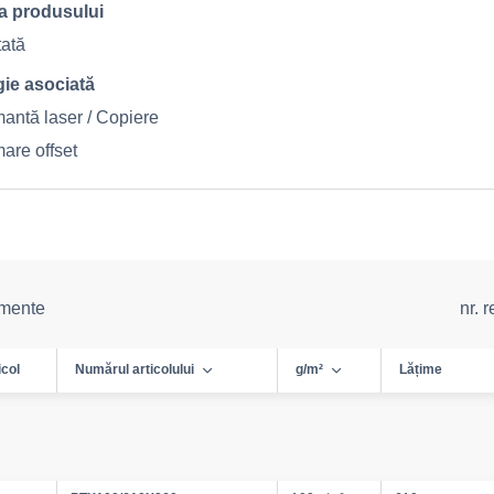
a produsului
tată
ie asociată
mantă laser / Copiere
are offset
emente
nr. 
icol
Numărul articolului
g/m²
Lățime