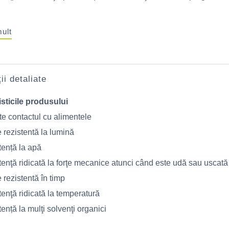
mult
ii detaliate
sticile produsului
e contactul cu alimentele
 rezistentă la lumină
tență la apă
enţă ridicată la forţe mecanice atunci când este udă sau uscată
 rezistentă în timp
enţă ridicată la temperatură
ență la mulţi solvenţi organici