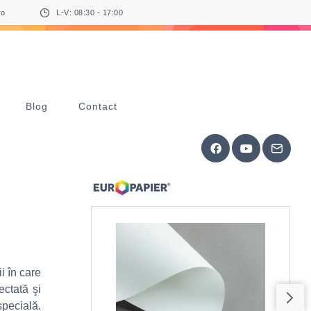
ro
L-V: 08:30 - 17:00
Blog
Contact
i în care
ectată şi
pecială.