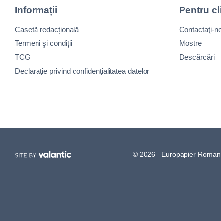
Informații
Pentru cl
Casetă redacțională
Contactaţi-n
Termeni şi condiţii
Mostre
TCG
Descărcări
Declaraţie privind confidenţialitatea datelor
© 2026 Europapier Romania, 