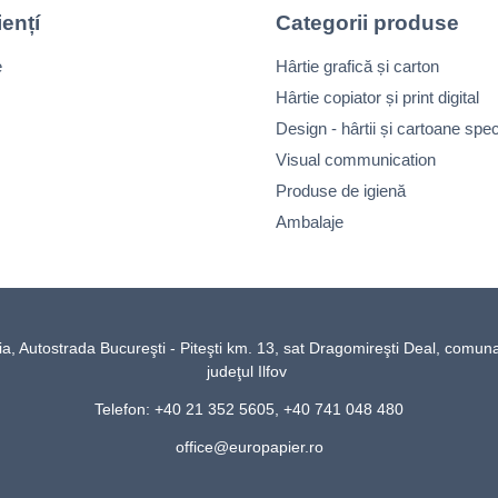
iențí
Categorii produse
e
Hârtie grafică și carton
Hârtie copiator și print digital
Design - hârtii și cartoane spec
Visual communication
Produse de igienă
Ambalaje
Autostrada Bucureşti - Piteşti km. 13, sat Dragomireşti Deal, comun
judeţul Ilfov
Telefon: +40 21 352 5605, +40 741 048 480
office@europapier.ro