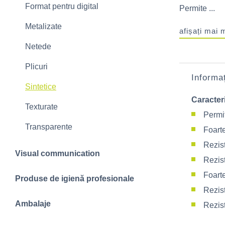
Format pentru digital
Permite ...
Metalizate
afișați mai 
Netede
Plicuri
Informaț
Sintetice
Caracteri
Texturate
Permit
Transparente
Foarte
Rezis
Visual communication
Rezist
Foarte
Produse de igienă profesionale
Rezist
Ambalaje
Rezist