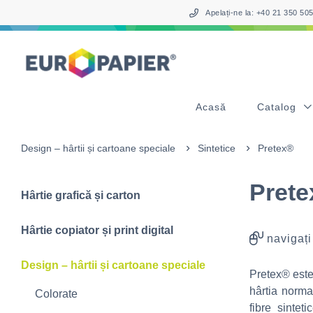
Table Of Content
sr.skip-to.main-content
sr.skip-to.table-of-contents
sr.skip-to.main-navigation
Apelați-ne la: +40 21 350 5
Acasă
Catalog
Design – hârtii și cartoane speciale
Sintetice
Pretex®
Pret
Hârtie grafică și carton
Hârtie copiator și print digital
navigați
Design – hârtii și cartoane speciale
Pretex® este 
hârtia norma
Colorate
fibre sintet